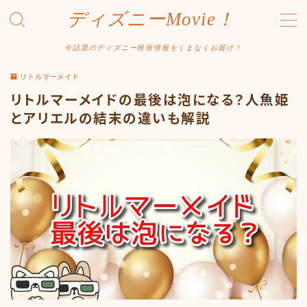
ディズニーMovie！
MENU
今話題のディズニー映画情報をくまなくお届け！
お問合せ
リトルマーメイド
カテゴリー
リトルマーメイドの最後は泡になる？人魚姫
サイトマップ
デモプリセット記事 #1
とアリエルの結末の違いも解説
プライバシーポリシー
プロフィール
メディアコンテンツポリシー
運営者情報