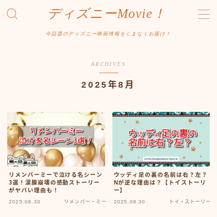
ディズニーMovie！
MENU
今話題のディズニー映画情報をくまなくお届け！
お問合せ
カテゴリー
ARCHIVES
サイトマップ
デモプリセット記事 #1
2025年8月
プライバシーポリシー
プロフィール
メディアコンテンツポリシー
運営者情報
リメンバーミーで泣ける名シーン
ウッディ足の裏の名前は右？左？
3選！涙腺崩壊の感動ストーリー
Nが逆な理由は？【トイストーリ
がヤバい理由も！
ー】
2025.08.30
リメンバー・ミー
2025.08.30
トイ・ストーリー